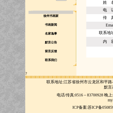
姓 
电 
徐州书画家
传 
书画新闻
Ema
联系地
名家逸事
内 
默言公告
留言反馈
联系我们
?
联系地址:江苏省徐州市云龙区和平路与
默言画
电话/传真:0516－83700928 晚上:05
my
ICP
备案:苏ICP备050859