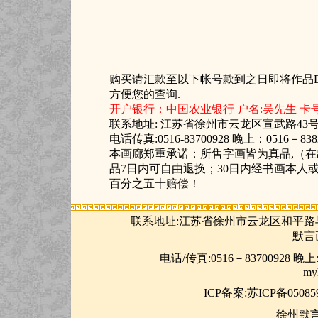
购买请汇款至以下帐号款到之日即将作品EM
方便您的查询.
开户银行：中国农业银行 户名:吴先生 卡号：6228 
联系地址: 江苏省徐州市云龙区宣武路43号（
电话传真:0516-83700928 晚上：0516－83820
本画廊郑重承诺：所售字画皆为真品,（
品7日内可自由退换；30日内经书画本人
百分之五十赔偿！
联系地址:江苏省徐州市云龙区和平路与
默言画
电话/传真:0516－83700928 晚上:05
my
ICP
备案:苏ICP备050859
徐州默