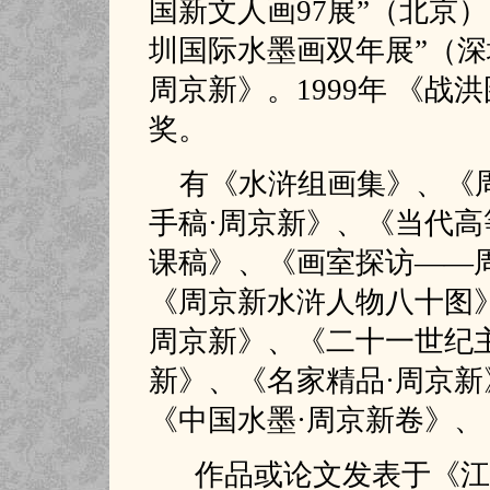
国新文人画97展”（北京）
圳国际水墨画双年展”（深
周京新》。1999年 《战
奖。
有《水浒组画集》、《周
手稿·周京新》、《当代高
课稿》、《画室探访——
《周京新水浒人物八十图》
周京新》、《二十一世纪
新》、《名家精品·周京新
《中国水墨·周京新卷》
作品或论文发表于《江